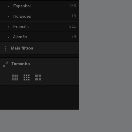
156
›
Espanhol
18
›
Holandês
211
›
Francês
79
›
Alemão
Mais filtros
Tamanho