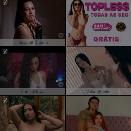
ElizabethDupont
RamiraRowa
ValerieBanks