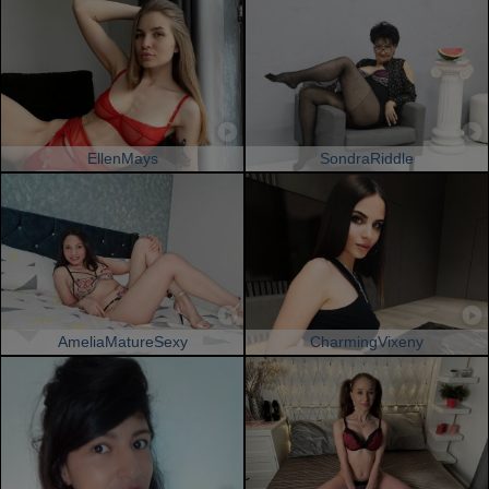
EllenMays
SondraRiddle
AmeliaMatureSexy
CharmingVixeny