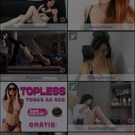
Cutematurelatin
KarlysHoney
AnyaJay
TiffanyTeressa
AnaMariaDiaz