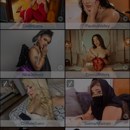
EvelinLuna
PaulinaValley
AliceJelanni
EmmaMillers
ChristieGarci
SalmaAzaman