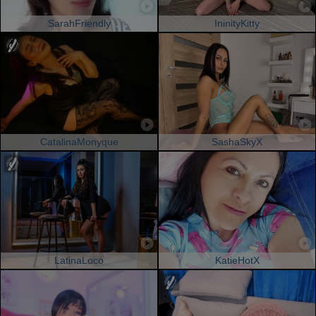
SarahFriendly
IninityKitty
CatalinaMonyque
SashaSkyX
LatinaLoco
KatieHotX