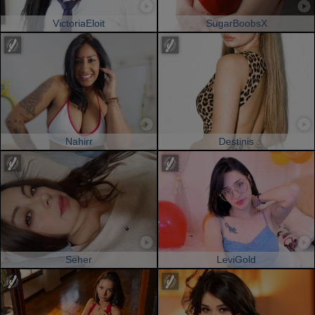
VictoriaEloit
SugarBoobsX
Nahirr
Destinis
Seher
LeviGold