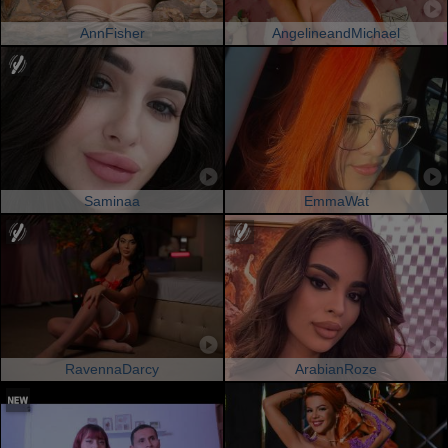
AnnFisher
AngelineandMichael
Saminaa
EmmaWat
RavennaDarcy
ArabianRoze