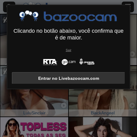
Clicando no botão abaixo, você confirma que
é de maior.
Sair
LunaRundlett
LillyTaylor
Entrar no Livebazoocam.com
LuluSinclair
BlackAngeel