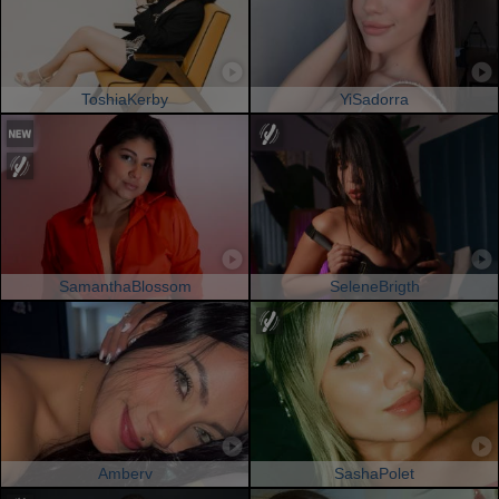
ToshiaKerby
YiSadorra
SamanthaBlossom
SeleneBrigth
Amberv
SashaPolet