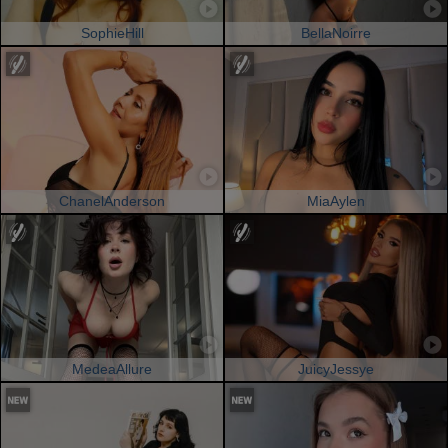
SophieHill
BellaNoirre
ChanelAnderson
MiaAylen
MedeaAllure
JuicyJessye