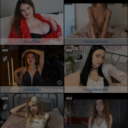
SaraElise
NadeneDeale
JaneKetty
DonaSeanger