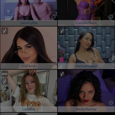
SammyEla
CamillaStarX
IsisFerrer
HannaHarper
LeilaBie
AmilyHarlow