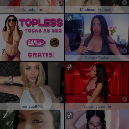
NatashaLau
MadissonFontaine
SiennaTaylor
SensualMila
NahomyCarther