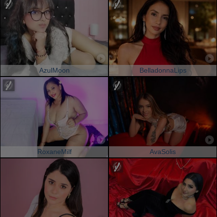
AzulMoon
BelladonnaLips
RoxaneMilf
AvaSolis