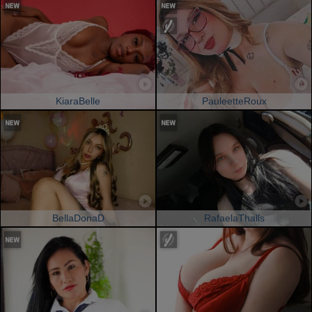
KiaraBelle
PauleetteRoux
BellaDonaD
RafaelaThalls