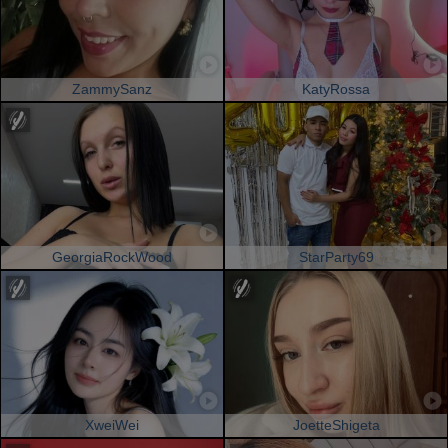
ZammySanz
KatyRossa
GeorgiaRockWood
StarParty69
XweiWei
JoetteShigeta