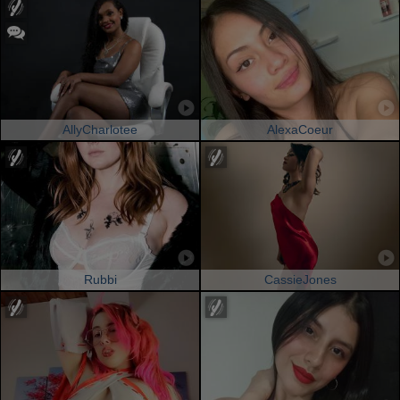
AllyCharlotee
AlexaCoeur
Rubbi
CassieJones