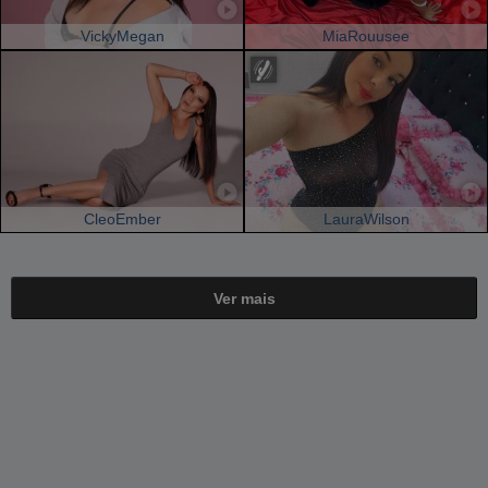
VickyMegan
MiaRouusee
CleoEmber
LauraWilson
Ver mais