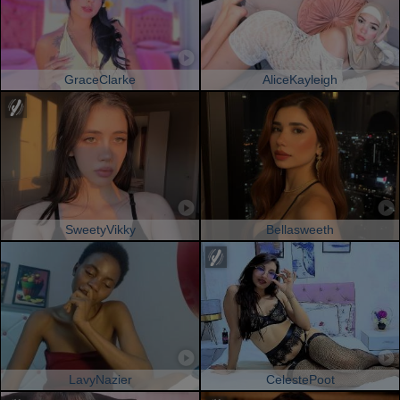
GraceClarke
AliceKayleigh
SweetyVikky
Bellasweeth
LavyNazier
CelestePoot