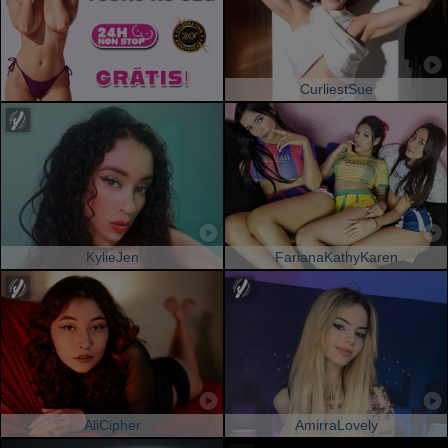
CurliestSue
KylieJen
FarianaKathyKaren
AliCipher
AmirraLovely