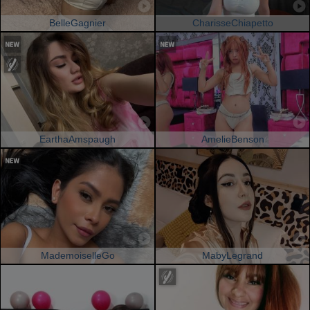
BelleGagnier
CharisseChiapetto
EarthaAmspaugh
AmelieBenson
MademoiselleGo
MabyLegrand