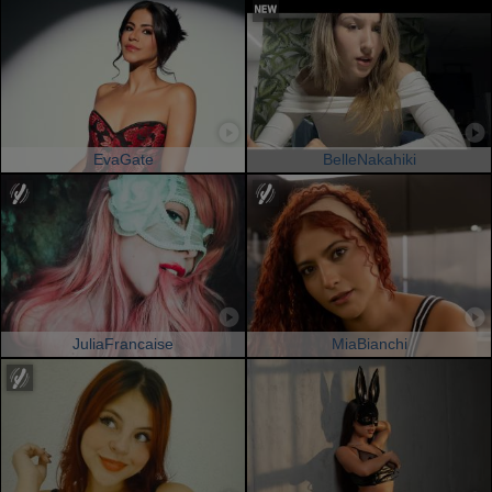
EvaGate
BelleNakahiki
JuliaFrancaise
MiaBianchi