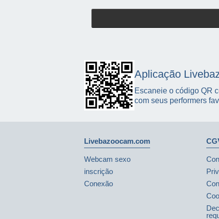
Aplicação Liveb
Escaneie o código QR co
com seus performers favo
Livebazoocam.com
CGV
Webcam sexo
Con
inscrição
Pri
Conexão
Con
Coo
Dec
req