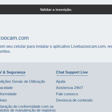
Validar a inscrição.
azoocam.com
m seu celular para instalar o aplicativo Livebazoocam.com, rec
ritos.
 & Segurança
Chat Support Live
dições Gerais de Utilização
Ajuda
vacidade
Asistencia 24h/7
formidade
Fale conosco
kies
Denúncia de conteúdo
laração de conformidade com os
uisitos de manutenção de registros