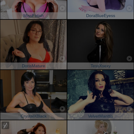
MissFetish
DoraBlueEyess
DorisMature
TessXsexy
CrystalXBlack
VelvetManttis