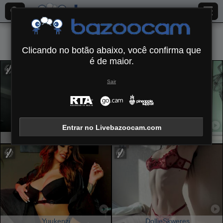
Todos (
459
)
Europeia
×
Clicando no botão abaixo, você confirma que
é de maior.
Sair
Entrar no Livebazoocam.com
MarissaFex
CharlotteKozy
Yuukenzi
DollieSkweres