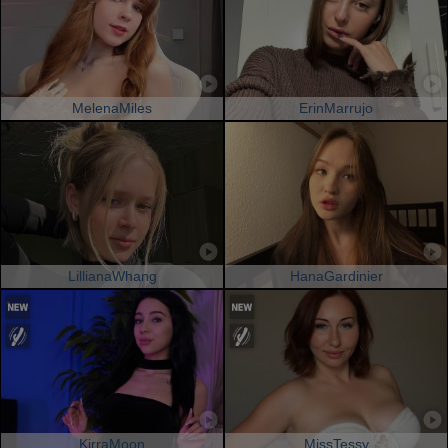
MelenaMiles
ErinMarrujo
LillianaWhang
HanaGardinier
KirraMoon
MissTessy