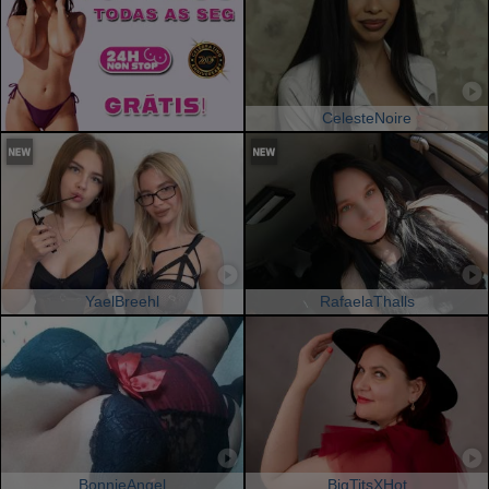
CelesteNoire
YaelBreehl
RafaelaThalls
BonnieAngel
BigTitsXHot