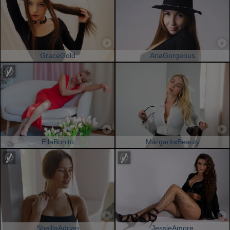
GraceGold
AriaGorgeous
EllaBonito
MargaritaBeauty
SheillaAdrian
JessieAmore