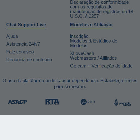
Declaração de conformidade
com os requisitos de
manutenção de registros do 18
U.S.C. § 2257
Chat Support Live
Modelos e Afiliação
Ajuda
inscrição
Modelos & Estúdios de
Asistencia 24h/7
Modelos
Fale conosco
XLoveCash
Webmasters / Afiliados
Denúncia de conteúdo
Go.cam – Verificação de idade
O uso da plataforma pode causar dependência. Estabeleça limites
para si mesmo.
Concepção & Realização General Platform services
/ E-Wallet services
© 2026
Livebazoocam.com