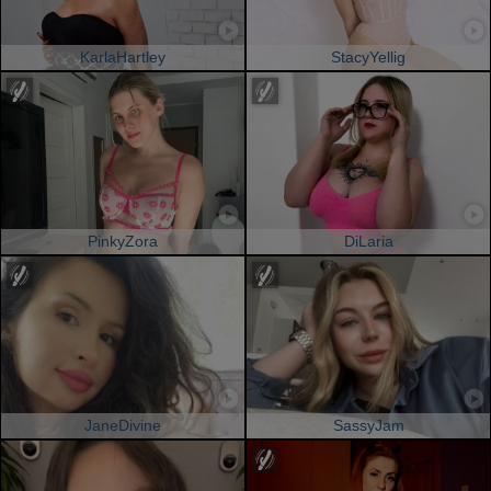
KarlaHartley
StacyYellig
PinkyZora
DiLaria
JaneDivine
SassyJam