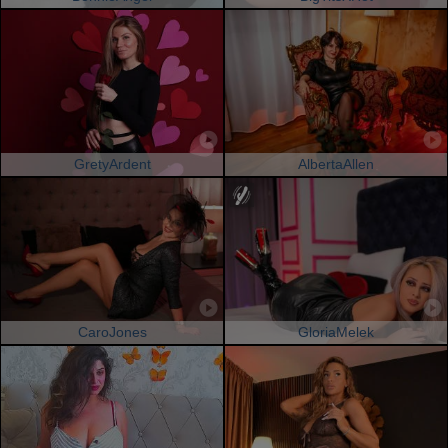
GretyArdent
AlbertaAllen
CaroJones
GloriaMelek