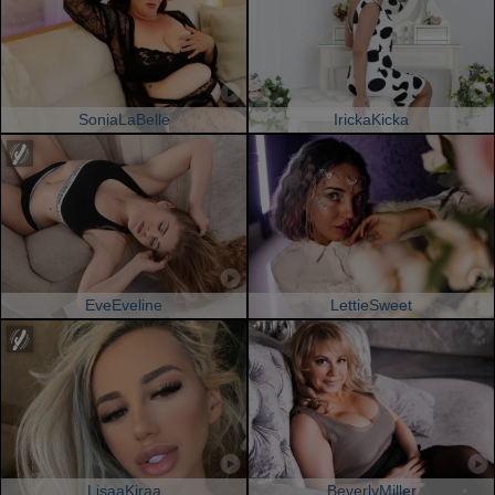
SoniaLaBelle
IrickaKicka
EveEveline
LettieSweet
LisaaKiraa
BeverlyMiller