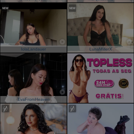
IolaLandauer
LunaMillerX
EvaFromHeaven