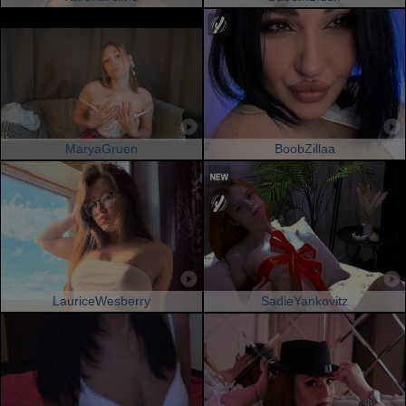
MaryaGruen
BoobZillaa
LauriceWesberry
SadieYankovitz