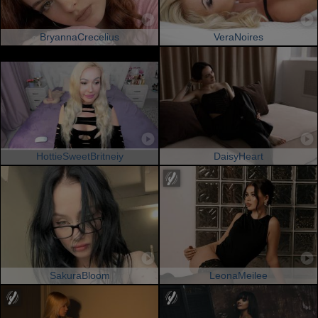
BryannaCrecelius
VeraNoires
HottieSweetBritneiy
DaisyHeart
SakuraBloom
LeonaMeilee