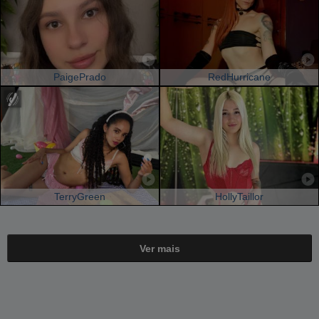
PaigePrado
RedHurricane
TerryGreen
HollyTaillor
Ver mais