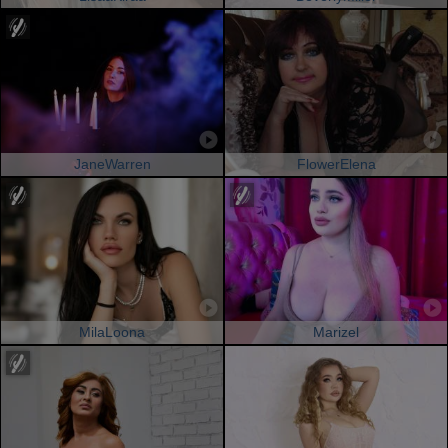
JaneWarren
FlowerElena
MilaLoona
Marizel