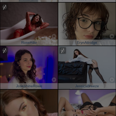
RoseHille
ErynAttridge
JosephineRowe
JessicaBreeze