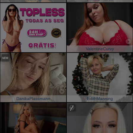
ValentineCurvy
DanikaPlassmann
EdithManning