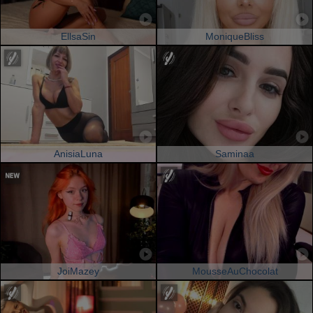
EllsaSin
MoniqueBliss
AnisiaLuna
Saminaa
JoiMazey
MousseAuChocolat