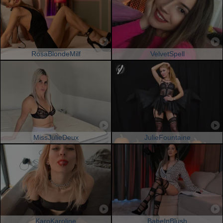
RosaBlondeMilf
VelvetSpell
MissJulieDeux
JulieFountaine
KaroKaroline
BabeInBlush