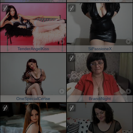
TenderAngelKiss
SiPassioneX
OneSpecialCerise
BrandiNight