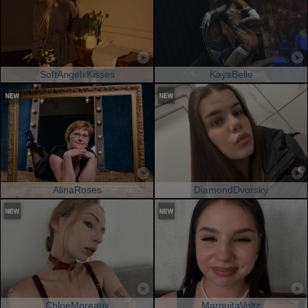
SoftAngelxKisses
KayaBelle
AlinaRoses
DiamondDvorsky
ChloeMoreaux
MarquitaVoltz