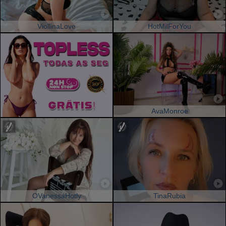
ViollinaLove
HotMilForYou
AvaMonroe
OVanessaHotly
TinaRubia