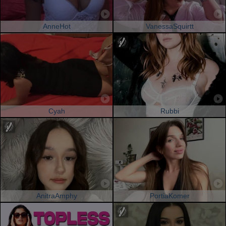
AnneHot
VanessaSquirtt
Cyah
Rubbi
AnitraAmphy
PortiaKomer