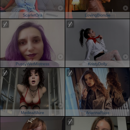
ScarletOra
LovingBlondie
PussyWetMistress
KristyDolly
MedeaAllure
AriannaRuss