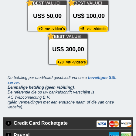
BEST
VALUE!
BEST
VALUE!
US$ 50,00
US$ 100,00
+2
-video's
+5
-video's
VIP
VIP
BEST
VALUE!
US$ 300,00
+20
-video's
VIP
De betaling per creditcard geschiedt via onze
beveiligde SSL
server
.
Eenmalige betaling (geen rebilling).
De referentie die op uw bankafschrift verschijnt is
.
(géén vermeldingen met een erotische naam of die van onze
website).
+
Credit Card Rocketgate
+
Paypal