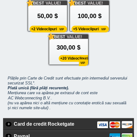
BEST
VALUE!
BEST
VALUE!
50,00 $
100,00 $
+2 Videoclipuri
+5 Videoclipuri
VIP
VIP
BEST
VALUE!
300,00 $
+20 Videoclipuri
VIP
Plățile prin Carte de Credit sunt efectuate prin intermediul serverului
securizat SSL*.
Plată unică (fără plăți recurente).
Mențiunea care va apărea pe extrasul de cont este
.
(nu va apărea nici o altă mențiune cu conotație erotică sau sexuală
și nici numele site-ului) .
+
Card de credit Rocketgate
+
Paypal