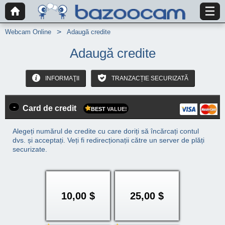
Webcam Online
Adaugă credite
Adaugă credite
INFORMAŢII
TRANZACȚIE SECURIZATĂ
-
Card de credit
BEST
VALUE!
Alegeți numărul de credite cu care doriți să încărcați contul
dvs. și acceptați. Veți fi redirecționații către un server de plăți
securizate.
10,00 $
25,00 $